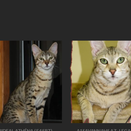
IDEAL ATHÉNA ( F4 SBT)
A1SAVANNAHS AZ–LEGA