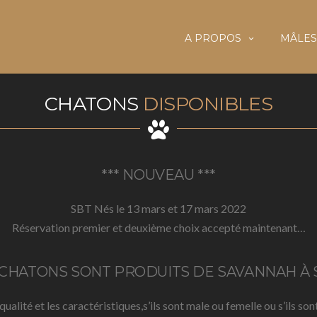
A PROPOS
MÂLES
CHATONS
DISPONIBLES
*** NOUVEAU ***
SBT Nés le 13 mars et 17 mars 2022
Réservation premier et deuxième choix accepté maintenant…
 CHATONS SONT PRODUITS DE SAVANNAH À 
 qualité et les caractéristiques,s’ils sont male ou femelle ou s’ils 