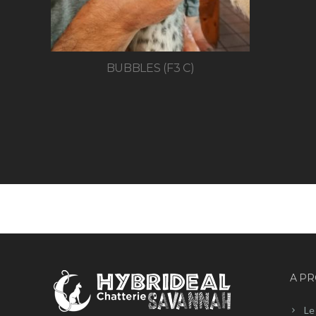
BUBBLES (F3 C)
A P
Le