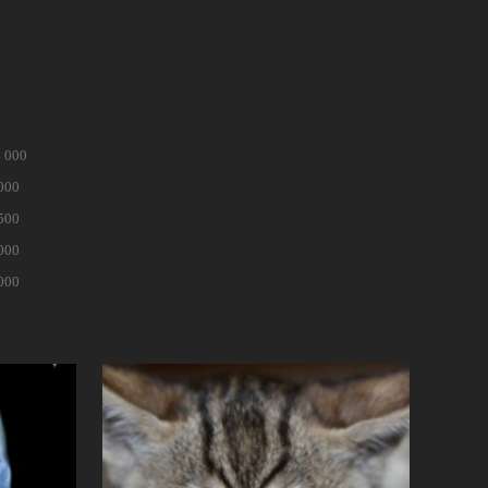
4 000
 000
 500
 000
 000