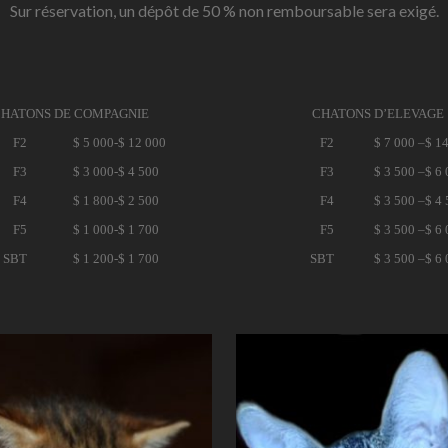
Sur réservation, un dépôt de 50 % non remboursable sera exigé.
HATONS DE COMPAGNIE
CHATONS D’ELEVAGE
F2
$ 5 000-
$ 12 000
F2
$ 7 000 –
$ 1
F3
$ 3 000-
$ 4 500
F3
$ 3 500 –
$ 6
F4
$ 1 800-
$ 2 500
F4
$ 3 500 –
$ 4
F5
$ 1 000-
$ 1 700
F5
$ 3 500 –
$ 6
SBT
$ 1 200-
$ 1 700
SBT
$ 3 500 –
$ 6