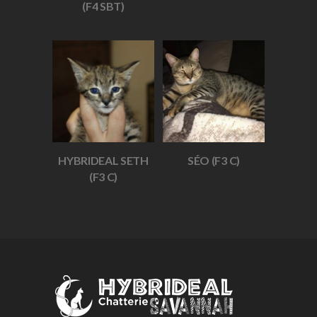
(F4 SBT)
HYBRIDEAL SETH
SÉO (F3 C)
(F3 C)