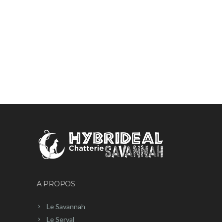
A PROPOS
Le Savannah
Le Serval